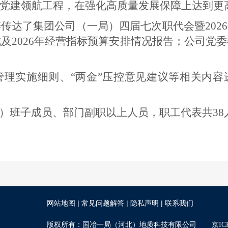
党建领航工程，在强化高质量发展保障上达到更
涛传达了集团公司（一局）四届七次职代会暨
20
成及2026年经营指标预算安排情况报告；公司党委
管理实施细则、
“两金”压控意见建议等相关内
）班子成员、部门副职以上人员，职工代表
共
3
|
|
|
网站地图
常见问题解答
隐私声明
联系我们
版权所有：国冶一局（河北）地质科技有限公司
京ICP